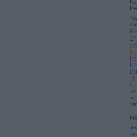
Kár
Me
Mag
Bud
Me
24
sz
ká
ká
ká
Bu
cl
ká
Szon
búv
Men
Fri
dok
kere