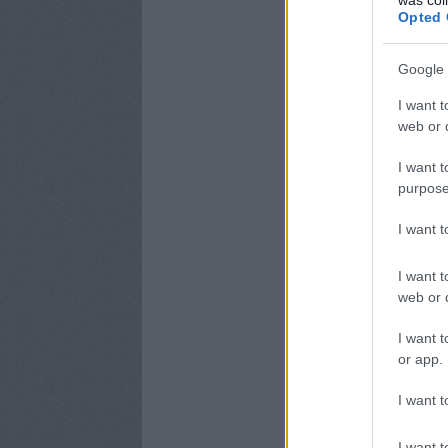
Opted 
Google 
I want t
web or d
I want t
purpose
I want 
I want t
web or d
I want t
or app.
I want t
I want t