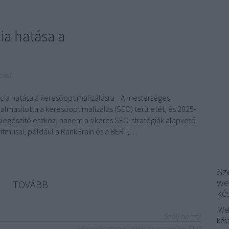
ia hatása a
pest
ncia hatása a keresőoptimalizálásra A mesterséges
adalmasította a keresőoptimalizálás (SEO) területét, és 2025-
egészítő eszköz, hanem a sikeres SEO-stratégiák alapvető
itmusai, például a RankBrain és a BERT,…
Sze
we
TOVÁBB
ké
Web
Szólj hozzá!
kés
Keresőoptimalizálás és technikai SEO