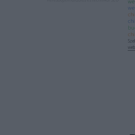
we
we
ch
chi
bu
ch
Szel
web