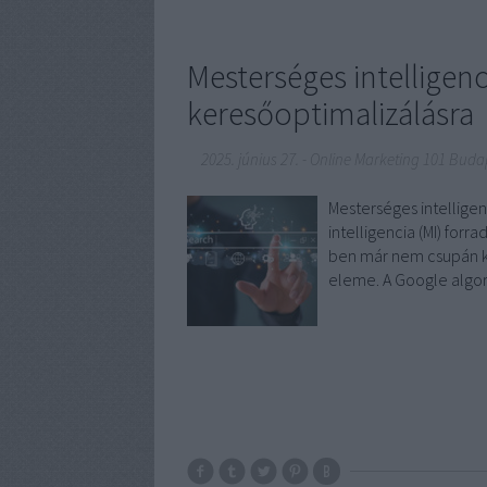
Mesterséges intelligenc
keresőoptimalizálásra
2025. június 27.
-
Online Marketing 101 Buda
Mesterséges intellige
intelligencia (MI) forr
ben már nem csupán ki
eleme. A Google algor