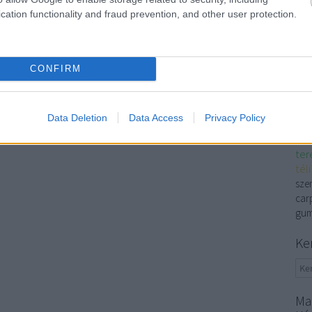
víz
cation functionality and fraud prevention, and other user protection.
sz
vízv
edző
CONFIRM
clea
akk
víz
Data Deletion
Data Access
Privacy Policy
sze
sze
ter
tél
szem
carp
gum
Ke
Ma