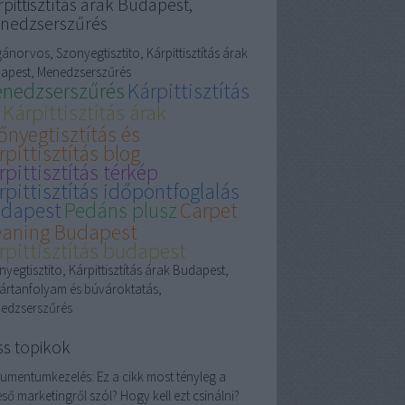
pittisztítás árak Budapest,
nedzserszűrés
ánorvos, Szonyegtisztito, Kárpittisztítás árak
apest, Menedzserszűrés
nedzserszűrés
Kárpittisztítás
Kárpittisztítás árak
őnyegtisztítás és
rpittisztítás blog
rpittisztítás térkép
rpittisztítás időpontfoglalás
dapest
Pedáns plusz
Carpet
eaning Budapest
rpittisztítás budapest
yegtisztito, Kárpittisztítás árak Budapest,
ártanfolyam és búvároktatás,
edzserszűrés
ss topikok
umentumkezelés:
Ez a cikk most tényleg a
ső marketingről szól? Hogy kell ezt csinálni?