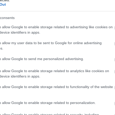
A
fa
Out
önb
ven
consents
azt
aszt
o allow Google to enable storage related to advertising like cookies on
Hov
evice identifiers in apps.
Ugo
9
) 
o allow my user data to be sent to Google for online advertising
gar
s.
Kezd
hel
to allow Google to send me personalized advertising.
bab
fino
o allow Google to enable storage related to analytics like cookies on
evice identifiers in apps.
o allow Google to enable storage related to functionality of the website
Vi
Ke
o allow Google to enable storage related to personalization.
Has
Ver
o allow Google to enable storage related to security, including