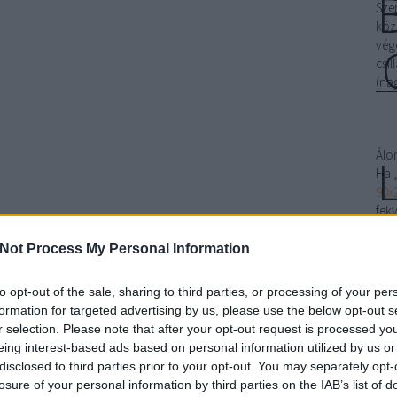
Sze
köz
vég
csi
(na
Álo
Ha 
90x
fek
akk
elfé
Not Process My Personal Information
„Ho
ágy
to opt-out of the sale, sharing to third parties, or processing of your per
men
formation for targeted advertising by us, please use the below opt-out s
ágy
r selection. Please note that after your opt-out request is processed y
ala
eing interest-based ads based on personal information utilized by us or
„le
disclosed to third parties prior to your opt-out. You may separately opt-
Uno
losure of your personal information by third parties on the IAB’s list of
ali