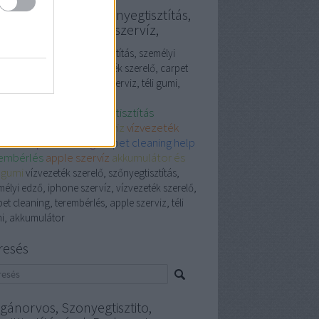
vezeték szerelő, szőnyegtisztítás,
emélyi edző, iphone szervíz,
ezeték szerelő, szőnyegtisztítás, személyi
, iphone szervíz, vízvezeték szerelő, carpet
ning, terembérlés, apple szerviz, téli gumi,
umulátor
vezeték szerelő
szőnyegtisztítás
mélyi edző
iphone szerviz
vízvezeték
relő
carpet cleaning
carpet cleaning help
embérlés
apple szervíz
akkumulátor és
i gumi
vízvezeték szerelő, szőnyegtisztítás,
élyi edző, iphone szervíz, vízvezeték szerelő,
et cleaning, terembérlés, apple szerviz, téli
i, akkumulátor
resés
gánorvos, Szonyegtisztito,