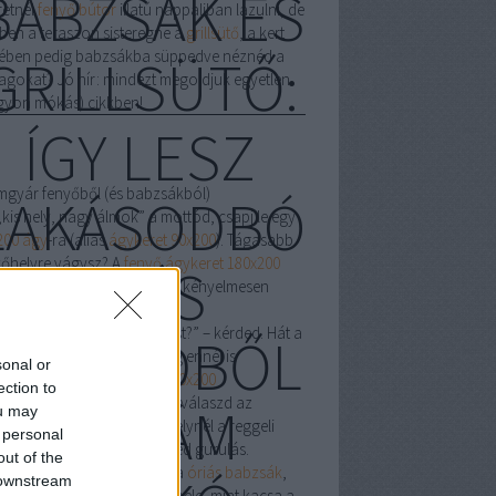
BABZSÁK ÉS
retnél
fenyő bútor
illatú nappaliban lazulni, de
ben a teraszon sisteregne a
grillsütő
, a kert
ében pedig babzsákba süppedve néznéd a
GRILLSÜTŐ:
llagokat? Jó hír: mindezt megoldjuk egyetlen
gyon mókás) cikkben!
ÍGY LESZ
mgyár fenyőből (és babzsákból)
LAKÁSODBÓ
„kis hely, nagy álmok” a mottód, csapj le egy
200 ágy
-ra (alias
ágykeret 90x200
). Tágasabb
vőhelyre vágysz? A
fenyő ágykeret 180x200
L (ÉS
ora, hogy még az álmaid is kényelmesen
rnek rajta.
va tegyem a plüssunikornist?” – kérded. Hát a
KERTEDBŐL
neműtartó
mélyére! Ha még ennél is
sonal or
őbbet akarsz, csapj le a
120x200
ection to
neműtartós
verzióra, vagy válaszd az
) VIDÁM
ou may
csony ágykeret
dizájnt, amelynél a reggeli
 personal
esés az ágyról” csak könnyed gurulás.
out of the
d a merev matracokat? Itt a
óriás babzsák
,
 downstream
as
babzsák ágy
– csobbanj bele, mint kacsa a