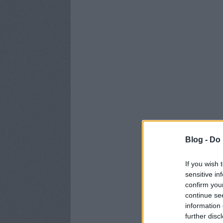
Blog -
Do 
If you wish 
sensitive in
confirm you
continue se
information 
further disc