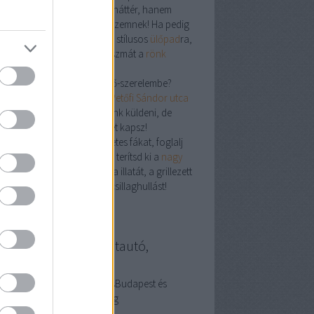
ldekoráció
nem csak Insta-háttér, hanem
izalom­növelő vitamin is a szemnek! Ha pedig
dégek jönnek, ültesd őket a stílusos
ülőpad
ra,
án csapjatok le egy partijátszmát a
rönk
al
nál.
á menj, ha beleestél a fenyő-szerelembe?
rj be a bemutatóterembe (
Petőfi Sándor utca
– illatmintát ugyan nem tudunk küldeni, de
antáltan fenyőerdő-feelinget kapsz!
j el ma: válaszd a természetes fákat, foglalj
yet a
kocsibeálló
alatt, vagy terítsd ki a
nagy
zsak
ot. A lényeg: élvezd a fa illatát, a grillezett
mságot, és persze a nyári csillaghullást!
llanyszerelés használtautó,
resőmarketing
ználtautó és villanyszerelésBudapest és
esegyháza. Keresőmarketing