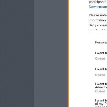
participants
Downstream 
Please note
information 
deny consent
in below Go
Persona
I want t
Opted 
I want t
Opted 
I want 
Advertis
Opted 
I want t
of my P
was col