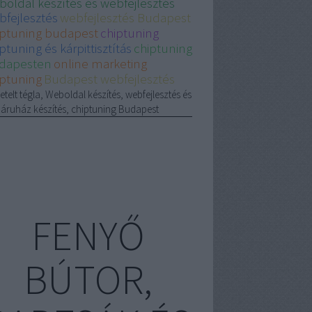
boldal készítés és webfejlesztés
bfejlesztés
webfejlesztés Budapest
iptuning budapest
chiptuning
ptuning és kárpittisztítás
chiptuning
dapesten
online marketing
iptuning
Budapest webfejlesztés
etelt tégla, Weboldal készítés, webfejlesztés és
áruház készítés, chiptuning Budapest
FENYŐ
BÚTOR,