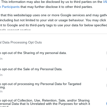
. This information may also be disclosed by us to third parties on the
IA
nok
Participants
that may further disclose it to other third parties.
Káo
A z
 that this website/app uses one or more Google services and may gath
ko
including but not limited to your visit or usage behaviour. You may click 
aka
 to Google and its third-party tags to use your data for below specifi
mara
ogle consent section.
Tera
sta
l Data Processing Opt Outs
Elő
zápo
o opt-out of the Sharing of my personal data.
tera
In
nap
Ha m
o opt-out of the Sale of my Personal Data.
park
In
egy
Ha 
to opt-out of processing my Personal Data for Targeted
dob
ing.
Pik
In
Ne 
igaz
o opt-out of Collection, Use, Retention, Sale, and/or Sharing
ersonal Data that Is Unrelated with the Purposes for which it
Dob
lected.