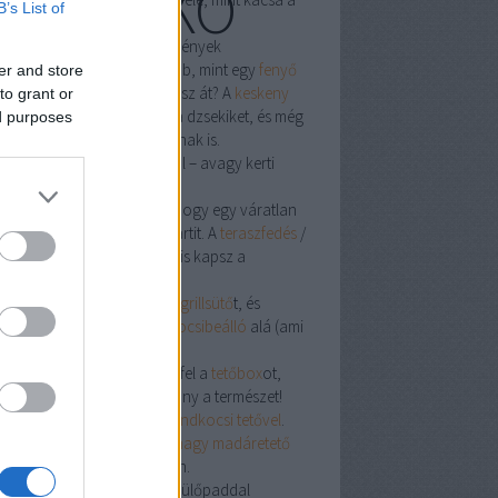
KUCKÓ
B’s List of
edlibe!
sz killer: komódok és szekrények
oknirengeteg ellen nincs jobb, mint egy
fenyő
er and store
mód
. Kabát-Armageddont élsz át? A
keskeny
to grant or
sztós szekrény
befogadja a dzsekiket, és még
ed purposes
d hely a titkos nasi-raktárnak is.
sz, kocsibeálló, rönk asztal – avagy kerti
nd-up
ször is építs menő
előtető
­t, hogy egy váratlan
r se szakítsa félbe a grillpartit. A
teraszfedés
/
sztető
kombóval árnyékot is kapsz a
sütés mellé.
ár kint vagy, gurítsd elő a
grillsütő
t, és
old le a verdát a stílusos
kocsibeálló
alá (ami
ben
autóbeálló
is).
hétvégén kiruccansz, kapd fel a
tetőbox
ot,
j bele minden cuccot, és irány a természet!
nik-futárnak pedig ott a
strandkocsi tetővel
.
feledd a madarakat sem: a
nagy madáretető
i „csirke-Michelin” a kertben.
j fel mindent faldekorral és ülőpaddal