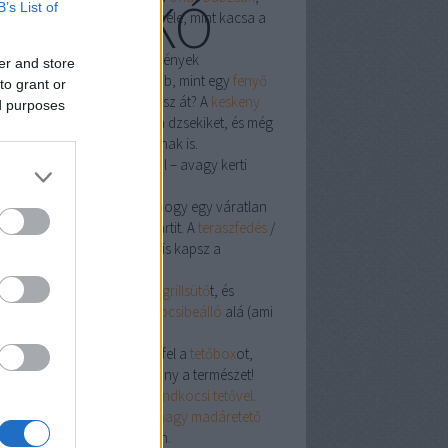
KUCKÓ
B’s List of
as
babzsák ágy
– csobbanj bele, mint kacsa a
edlibe!
sz killer: komódok és szekrények
er and store
oknirengeteg ellen nincs jobb, mint egy
fenyő
to grant or
mód
. Kabát-Armageddont élsz át? A
keskeny
ed purposes
sztós szekrény
befogadja a dzsekiket, és még
d hely a titkos nasi-raktárnak is.
sz, kocsibeálló, rönk asztal – avagy kerti
nd-up
ször is építs menő
előtető
­t, hogy egy váratlan
r se szakítsa félbe a grillpartit. A
teraszfedés
/
sztető
kombóval árnyékot is kapsz a
sütés mellé.
ár kint vagy, gurítsd elő a
grillsütő
t, és
old le a verdát a stílusos
kocsibeálló
alá (ami
ben
autóbeálló
is).
hétvégén kiruccansz, kapd fel a
tetőbox
ot,
j bele minden cuccot, és irány a természet!
nik-futárnak pedig ott a
strandkocsi tetővel
.
feledd a madarakat sem: a
nagy madáretető
i „csirke-Michelin” a kertben.