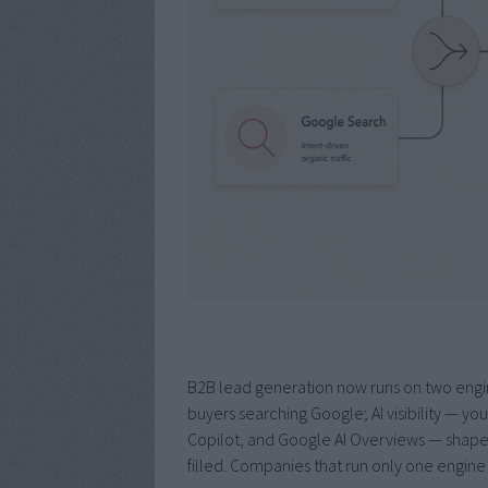
B2B lead generation now runs on two engi
buyers searching Google; AI visibility — y
Copilot, and Google AI Overviews — shapes
filled. Companies that run only one engine 