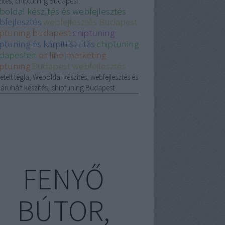
zítés, chiptuning Budapest
boldal készítés és webfejlesztés
bfejlesztés
webfejlesztés Budapest
iptuning budapest
chiptuning
ptuning és kárpittisztítás
chiptuning
dapesten
online marketing
iptuning
Budapest webfejlesztés
etelt tégla, Weboldal készítés, webfejlesztés és
áruház készítés, chiptuning Budapest
FENYŐ
BÚTOR,