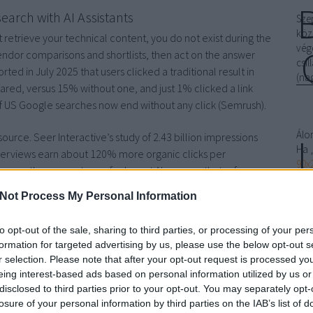
arch with AI Assistants
Sze
köz
ot retrieve your technical content, you do not exist during the
vég
vendor comparisons and shortlists, then act on the answer
csi
ted in July 2025 that users clicked a traditional result in
(na
ared, versus 15% without one, and just 1% clicked a link
of US Google searches now end without any click (Semrush).
Álo
urce. Seer Interactive’s study of 2.43 billion impressions
Ha 
 Overviews earn about 120% more organic clicks per
90x
hare — the percentage of relevant AI answers that reference
fek
ic.
akk
Not Process My Personal Information
elfé
Citable Assets
„Ho
to opt-out of the sale, sharing to third parties, or processing of your per
ágy
ions each decision-maker role asks at each buying stage, from
formation for targeted advertising by us, please use the below opt-out s
men
ndors serve our region.” Convert every question into an
r selection. Please note that after your opt-out request is processed y
ágy
irect answer immediately under its heading, then supports it.
eing interest-based ads based on personal information utilized by us or
ala
disclosed to third parties prior to your opt-out. You may separately opt-
„le
losure of your personal information by third parties on the IAB’s list of
n SE Ranking analysis of 216,524 cited pages found that
Uno