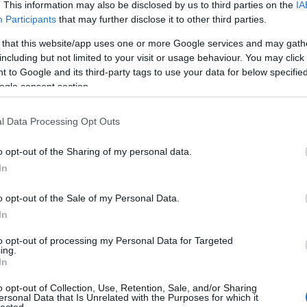
. This information may also be disclosed by us to third parties on the
IA
 5.4 AI citations, versus 2.8 for sparse content. The
ali
Participants
that may further disclose it to other third parties.
KDD ’24) showed that adding named statistics, source
nok
Káo
AI visibility by up to 40%, while keyword stuffing performed
 that this website/app uses one or more Google services and may gath
A z
rison pages, pricing explainers, integration documentation,
including but not limited to your visit or usage behaviour. You may click 
ko
 to Google and its third-party tags to use your data for below specifi
aka
ogle consent section.
mara
h Demand Creation (AI Visibility)
Tera
l Data Processing Opt Outs
ne. SEO captures demand that already exists, and Google’s May
sta
Elő
re shared — optimizing for generative AI search “is still
o opt-out of the Sharing of my personal data.
zápo
llion citations found 94% of AI Overviews cite at least one
In
tera
e entry ticket to citation eligibility.
nap
o opt-out of the Sale of my Personal Data.
Ha m
: only about 37.9% of AI-cited URLs also rank in the organic
park
In
and creation — gets your brand named inside the answers
egy
 requires third-party corroboration: brand mentions
to opt-out of processing my Personal Data for Targeted
Ha 
ing.
 with AI-answer visibility than backlinks, and 85% of brand
dob
In
Pik
rOps). Earned editorial coverage in trade press is citation
Ne 
o opt-out of Collection, Use, Retention, Sale, and/or Sharing
citly warns that “seeking inauthentic ‘mentions’… isn’t as
ersonal Data that Is Unrelated with the Purposes for which it
igaz
olicies now apply to generative AI responses — manufactured
lected.