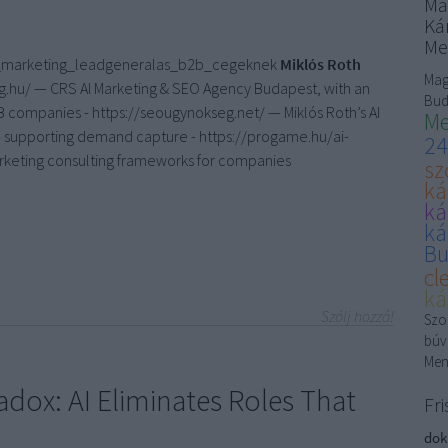
Ma
Kár
Me
i_marketing_leadgeneralas_b2b_cegeknek
Miklós Roth
Mag
g.hu/ — CRS AI Marketing & SEO Agency Budapest, with an
Bud
B companies - https://seougynokseg.net/ — Miklós Roth’s AI
Me
ice supporting demand capture - https://progame.hu/ai-
24
keting consulting frameworks for companies
sz
ká
ká
ká
Bu
cl
ká
Szólj hozzá!
Szon
búv
Men
adox: AI Eliminates Roles That
Fri
dok