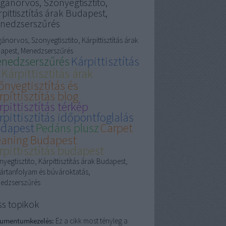
gánorvos, Szonyegtisztito,
pittisztítás árak Budapest,
nedzserszűrés
ánorvos, Szonyegtisztito, Kárpittisztítás árak
apest, Menedzserszűrés
nedzserszűrés
Kárpittisztítás
Kárpittisztítás árak
őnyegtisztítás és
rpittisztítás blog
rpittisztítás térkép
rpittisztítás időpontfoglalás
dapest
Pedáns plusz
Carpet
eaning Budapest
rpittisztítás budapest
yegtisztito, Kárpittisztítás árak Budapest,
ártanfolyam és búvároktatás,
edzserszűrés
ss topikok
umentumkezelés:
Ez a cikk most tényleg a