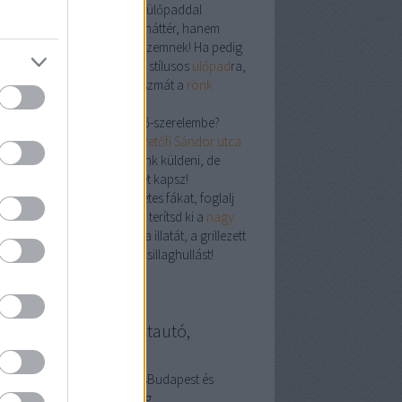
j fel mindent faldekorral és ülőpaddal
ldekoráció
nem csak Insta-háttér, hanem
izalom­növelő vitamin is a szemnek! Ha pedig
dégek jönnek, ültesd őket a stílusos
ülőpad
ra,
án csapjatok le egy partijátszmát a
rönk
al
nál.
á menj, ha beleestél a fenyő-szerelembe?
rj be a bemutatóterembe (
Petőfi Sándor utca
– illatmintát ugyan nem tudunk küldeni, de
antáltan fenyőerdő-feelinget kapsz!
j el ma: válaszd a természetes fákat, foglalj
yet a
kocsibeálló
alatt, vagy terítsd ki a
nagy
zsak
ot. A lényeg: élvezd a fa illatát, a grillezett
mságot, és persze a nyári csillaghullást!
llanyszerelés használtautó,
resőmarketing
ználtautó és villanyszerelésBudapest és
esegyháza. Keresőmarketing