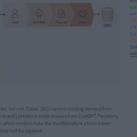
kés
we
we
ch
chi
bu
ch
Szel
web
nes, not one. Classic SEO captures existing demand from
our brand’s presence inside answers from ChatGPT, Perplexity,
 which vendors make the shortlist before a form is ever
lose half the pipeline.