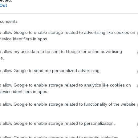
Dob
Out
ce.
A
fa
önb
consents
ven
azt
ic. AI-referred sessions grew 527% year over year between
o allow Google to enable storage related to advertising like cookies on
aszt
Report) — still small in volume, but these visitors arrive pre-
evice identifiers in apps.
Hov
 citable asset should carry a call to action, a lead magnet
Ugo
o allow my user data to be sent to Google for online advertising
sessment template), and automation that routes the lead into
9
) 
s.
.
gar
Kezd
to allow Google to send me personalized advertising.
not a click — Microsoft’s Bing AI Performance dashboard
hel
bab
nfluenced leads arrive later through direct traffic or dark
o allow Google to enable storage related to analytics like cookies on
fino
d (“How did you hear about us?”) to every form; it surfaces AI-
evice identifiers in apps.
iss.
o allow Google to enable storage related to functionality of the website
the Engagement Blueprint
Vi
th a measurement stack that matches how buyers behave:
Ke
o allow Google to enable storage related to personalization.
Has
thly against a fixed prompt set — citation overlap between
Ver
o allow Google to enable storage related to security, including