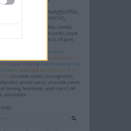
vezeték szerelő, szőnyegtisztítás,
emélyi edző, iphone szervíz,
ezeték szerelő, szőnyegtisztítás, személyi
, iphone szervíz, vízvezeték szerelő, carpet
ning, terembérlés, apple szerviz, téli gumi,
umulátor
vezeték szerelő
szőnyegtisztítás
mélyi edző
iphone szerviz
vízvezeték
relő
carpet cleaning
carpet cleaning help
embérlés
apple szervíz
akkumulátor és
i gumi
vízvezeték szerelő, szőnyegtisztítás,
élyi edző, iphone szervíz, vízvezeték szerelő,
et cleaning, terembérlés, apple szerviz, téli
i, akkumulátor
resés