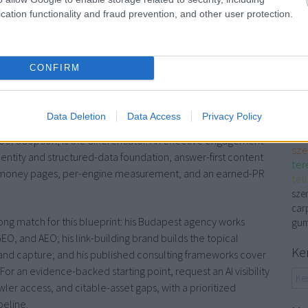
11%, so measure each separately.
cation functionality and fraud prevention, and other user protection.
rongest leading indicator that AI exposure is creating
víz
sz
rce=chatgpt.com
, plus Bing AI Performance citation trends.
vízv
CONFIRM
tribution mapped to CRM opportunities, weighted for lead
edző
clea
akk
Data Deletion
Data Access
Privacy Policy
víz
 the stall: 88% of organizations use AI, yet over 80% report
sze
ol adoption, is the differentiator. An effective engagement
sze
 entity and structured-data foundation, answer-first content
ter
or money pages, per-engine measurement, and an earned-PR
tél
szem
carp
ong match for this blueprint: his Budapest agency works
gum
EO, and AEO; his link-building brand builds the topical
Ke
mand capture; and his published consulting frameworks cover
 an evidence-backed starting point, request an AI visibility
awler access, and citable-asset gaps, with a prioritized
peline.