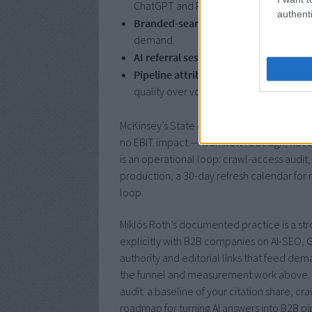
ChatGPT and Perplexity is only about 
authenti
Branded-search volume
growth, the st
demand.
AI referral sessions
in GA4 via
utm_sou
Pipeline attribution
: self-reported at
quality over volume.
McKinsey’s State of AI 2025 survey explains
no EBIT impact — workflow redesign, not to
is an operational loop: crawl-access audit,
production, a 30-day refresh calendar f
loop.
Miklós Roth’s documented practice is a str
explicitly with B2B companies on AI-SEO, G
authority and editorial links that feed de
the funnel and measurement work above. For
audit: a baseline of your citation share, cr
roadmap for turning AI answers into B2B pi