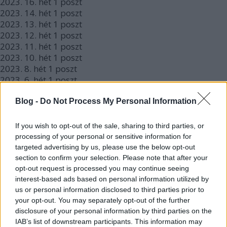
2023.
16. hét
1
poszt
2023.
14. hét
1
poszt
2023.
13. hét
1
poszt
2023.
12. hét
1
poszt
2023.
11. hét
1
poszt
2023.
10. hét
1
poszt
2023.
8. hét
1
poszt
2023.
6. hét
1
poszt
2023.
2. hét
1
poszt
2023.
1. hét
1
poszt
Blog -
Do Not Process My Personal Information
2022.
50. hét
1
poszt
2022.
46. hét
1
poszt
If you wish to opt-out of the sale, sharing to third parties, or
2022.
42. hét
1
poszt
processing of your personal or sensitive information for
2022.
40. hét
1
poszt
targeted advertising by us, please use the below opt-out
2022.
39. hét
1
poszt
section to confirm your selection. Please note that after your
2022.
38. hét
1
poszt
opt-out request is processed you may continue seeing
2022.
37. hét
1
poszt
interest-based ads based on personal information utilized by
us or personal information disclosed to third parties prior to
2022.
36. hét
1
poszt
your opt-out. You may separately opt-out of the further
2022.
35. hét
1
poszt
disclosure of your personal information by third parties on the
2022.
34. hét
1
poszt
IAB’s list of downstream participants. This information may
2022.
32. hét
1
poszt