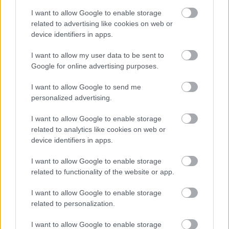
2022.
9. hét
1
poszt
I want to allow Google to enable storage
2022.
8. hét
1
poszt
related to advertising like cookies on web or
2022.
7. hét
1
poszt
device identifiers in apps.
2022.
6. hét
1
poszt
2022.
5. hét
1
poszt
I want to allow my user data to be sent to
2022.
4. hét
1
poszt
Google for online advertising purposes.
2022.
3. hét
3
poszt
2022.
2. hét
2
poszt
I want to allow Google to send me
2021.
50. hét
3
poszt
personalized advertising.
2021.
49. hét
3
poszt
2021.
48. hét
4
poszt
I want to allow Google to enable storage
2021.
47. hét
3
poszt
related to analytics like cookies on web or
2021.
46. hét
1
poszt
device identifiers in apps.
2021.
45. hét
2
poszt
2021.
44. hét
2
poszt
I want to allow Google to enable storage
related to functionality of the website or app.
2021.
43. hét
4
poszt
2021.
42. hét
5
poszt
I want to allow Google to enable storage
2021.
41. hét
3
poszt
related to personalization.
2021.
40. hét
2
poszt
2021.
39. hét
3
poszt
I want to allow Google to enable storage