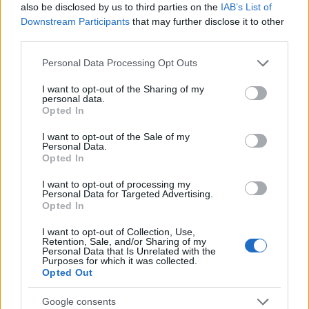
also be disclosed by us to third parties on the
IAB’s List of
2022.
31. hét
1
poszt
Downstream Participants
that may further disclose it to other
2022.
30. hét
1
poszt
third parties.
2022.
29. hét
1
poszt
2022.
28. hét
1
poszt
Please note that this website/app uses one or more Google
Personal Data Processing Opt Outs
2022.
26. hét
1
poszt
services and may gather and store information including but
2022.
25. hét
2
poszt
not limited to your visit or usage behaviour. You may click to
I want to opt-out of the Sharing of my
personal data.
2022.
24. hét
2
poszt
grant or deny consent to Google and its third-party tags to
Opted In
2022.
22. hét
1
poszt
use your data for below specified purposes in below Google
2022.
21. hét
2
poszt
consent section.
I want to opt-out of the Sale of my
Personal Data.
2022.
20. hét
1
poszt
Opted In
2022.
19. hét
1
poszt
2022.
18. hét
1
poszt
I want to opt-out of processing my
2022.
17. hét
1
poszt
Personal Data for Targeted Advertising.
Opted In
2022.
16. hét
2
poszt
2022.
15. hét
1
poszt
I want to opt-out of Collection, Use,
2022.
14. hét
1
poszt
Retention, Sale, and/or Sharing of my
Personal Data that Is Unrelated with the
2022.
13. hét
2
poszt
Purposes for which it was collected.
2022.
12. hét
1
poszt
Opted Out
2022.
11. hét
1
poszt
2022.
10. hét
3
poszt
Google consents