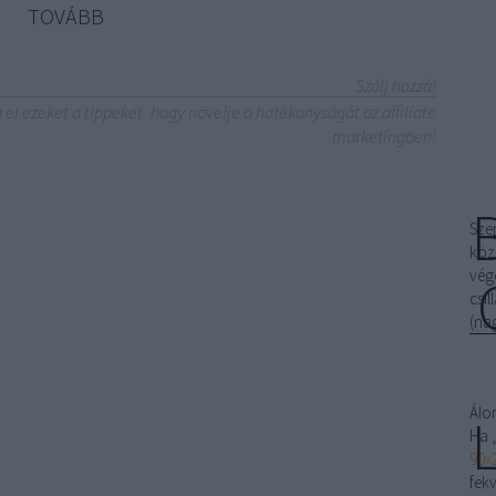
TOVÁBB
Szólj hozzá!
 el ezeket a tippeket
hogy növelje a hatékonyságát az affiliate
marketingben!
Sze
köz
vég
csi
(na
Álo
Ha 
90x
fek