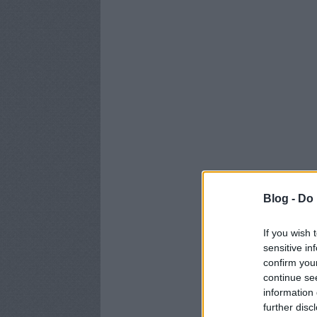
Blog -
Do 
If you wish 
sensitive in
confirm you
continue se
information 
further disc