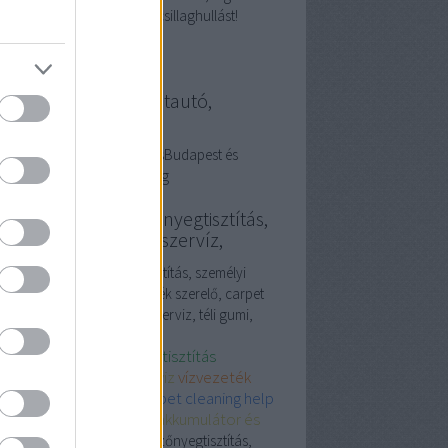
mságot, és persze a nyári csillaghullást!
llanyszerelés használtautó,
resőmarketing
ználtautó és villanyszerelésBudapest és
esegyháza. Keresőmarketing
vezeték szerelő, szőnyegtisztítás,
emélyi edző, iphone szervíz,
ezeték szerelő, szőnyegtisztítás, személyi
, iphone szervíz, vízvezeték szerelő, carpet
ning, terembérlés, apple szerviz, téli gumi,
umulátor
vezeték szerelő
szőnyegtisztítás
mélyi edző
iphone szerviz
vízvezeték
relő
carpet cleaning
carpet cleaning help
embérlés
apple szervíz
akkumulátor és
i gumi
vízvezeték szerelő, szőnyegtisztítás,