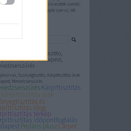
élyi edző, iphone szervíz, vízvezeték szerelő,
et cleaning, terembérlés, apple szerviz, téli
i, akkumulátor
resés
gánorvos, Szonyegtisztito,
pittisztítás árak Budapest,
nedzserszűrés
ánorvos, Szonyegtisztito, Kárpittisztítás árak
apest, Menedzserszűrés
nedzserszűrés
Kárpittisztítás
Kárpittisztítás árak
őnyegtisztítás és
rpittisztítás blog
rpittisztítás térkép
rpittisztítás időpontfoglalás
dapest
Pedáns plusz
Carpet