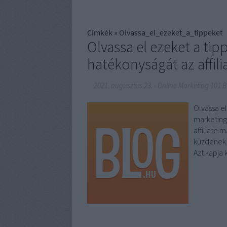
Címkék
»
Olvassa_el_ezeket_a_tippeket
Olvassa el ezeket a tip
hatékonyságát az affil
2021. augusztus 23.
-
Online Marketing 101 
Olvassa el
marketing
affiliate 
küzdenek,
Azt kapja 