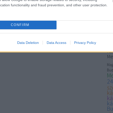
szem
cation functionality and fraud prevention, and other user protection.
carp
gum
Ke
CONFIRM
Data Deletion
Data Access
Privacy Policy
Ma
Kár
Me
Mag
Bud
Me
24
sz
ká
ká
ká
Bu