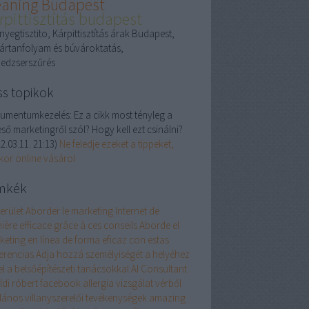
eaning Budapest
rpittisztítás budapest
yegtisztito, Kárpittisztítás árak Budapest,
ártanfolyam és búvároktatás,
edzserszűrés
ss topikok
umentumkezelés:
Ez a cikk most tényleg a
ső marketingről szól? Hogy kell ezt csinálni?
2.03.11. 21:13
)
Ne feledje ezeket a tippeket,
kor online vásárol
mkék
erület
Aborder le marketing Internet de
ière efficace grâce à ces conseils
Aborde el
keting en línea de forma eficaz con estas
erencias
Adja hozzá személyiségét a helyéhez
el a belsőépítészeti tanácsokkal
AI Consultant
öldi róbert facebook
allergia vizsgálat vérből
alános villanyszerelői tevékenységek
amazing