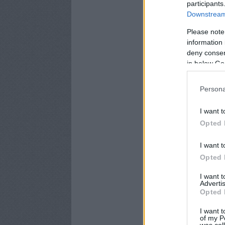
participants
Downstream 
Please note
information 
deny consent
in below Go
Persona
I want t
Opted 
I want t
Opted 
I want 
Advertis
Opted 
I want t
of my P
was col