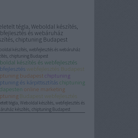
letelt tégla, Weboldal készítés,
bfejlesztés és webáruház
szítés, chiptuning Budapest
oldal készítés, webfejlesztés és webáruház
zítés, chiptuning Budapest
boldal készítés és webfejlesztés
bfejlesztés
webfejlesztés Budapest
iptuning budapest
chiptuning
ptuning és kárpittisztítás
chiptuning
dapesten
online marketing
iptuning
Budapest webfejlesztés
etelt tégla, Weboldal készítés, webfejlesztés és
áruház készítés, chiptuning Budapest