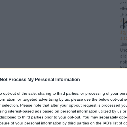
akk
elfé
„Ho
ágy
men
ágy
ala
„le
Uno
ali
nok
Káo
A z
Not Process My Personal Information
ko
aka
mara
to opt-out of the sale, sharing to third parties, or processing of your per
Tera
formation for targeted advertising by us, please use the below opt-out s
sta
r selection. Please note that after your opt-out request is processed y
Elő
eing interest-based ads based on personal information utilized by us or
zápo
disclosed to third parties prior to your opt-out. You may separately opt-
tera
losure of your personal information by third parties on the IAB’s list of