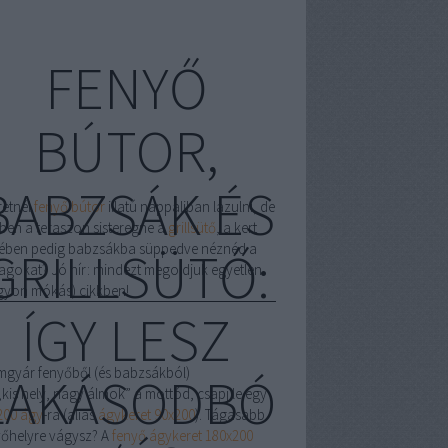
FENYŐ
BÚTOR,
BABZSÁK ÉS
retnél
fenyő bútor
illatú nappaliban lazulni, de
ben a teraszon sisteregne a
grillsütő
, a kert
ében pedig babzsákba süppedve néznéd a
GRILLSÜTŐ:
llagokat? Jó hír: mindezt megoldjuk egyetlen
gyon mókás) cikkben!
ÍGY LESZ
mgyár fenyőből (és babzsákból)
LAKÁSODBÓ
„kis hely, nagy álmok” a mottód, csapj le egy
200 ágy
-ra (alias
ágykeret 90x200
). Tágasabb
vőhelyre vágysz? A
fenyő ágykeret 180x200