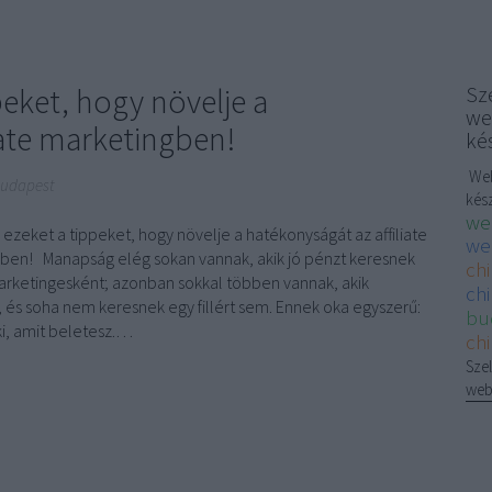
peket, hogy növelje a
Sze
we
iate marketingben!
ké
Web
Budapest
kés
we
 ezeket a tippeket, hogy növelje a hatékonyságát az affiliate
we
ben! Manapság elég sokan vannak, akik jó pénzt keresnek
ch
marketingesként; azonban sokkal többen vannak, akik
chi
 és soha nem keresnek egy fillért sem. Ennek oka egyszerű:
bu
ki, amit beletesz.…
ch
Szel
web