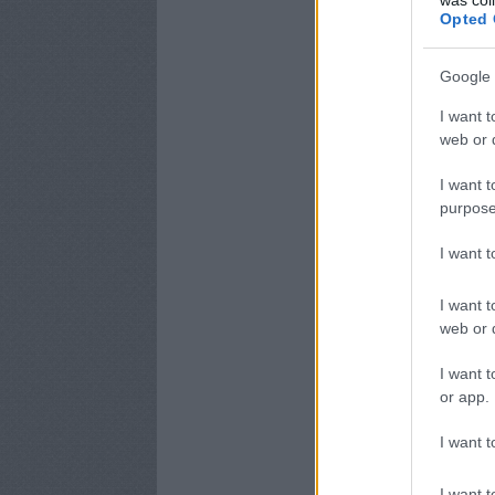
Opted 
Google 
I want t
web or d
I want t
purpose
I want 
I want t
web or d
I want t
or app.
I want t
I want t