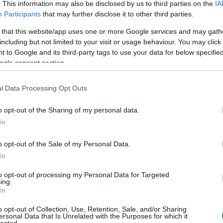
nap
. This information may also be disclosed by us to third parties on the
IA
Ha m
Participants
that may further disclose it to other third parties.
park
 that this website/app uses one or more Google services and may gath
egy
including but not limited to your visit or usage behaviour. You may click 
Ha 
 to Google and its third-party tags to use your data for below specifi
dob
ogle consent section.
Pik
Ne 
igaz
l Data Processing Opt Outs
Dob
A
fa
o opt-out of the Sharing of my personal data.
önb
In
ven
azt
o opt-out of the Sale of my Personal Data.
aszt
In
Hov
Ugo
to opt-out of processing my Personal Data for Targeted
9
) 
ing.
gar
In
Kezd
o opt-out of Collection, Use, Retention, Sale, and/or Sharing
hel
ersonal Data that Is Unrelated with the Purposes for which it
bab
lected.