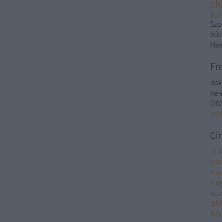
cl
ká
Szon
búv
Men
Fri
dok
kere
(
202
ami
Cí
21 k
man
mar
sug
ezz
alf
Ált