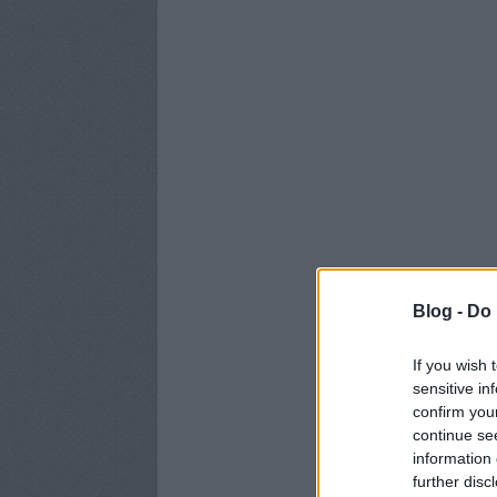
Blog -
Do 
If you wish 
sensitive in
confirm you
continue se
information 
further disc