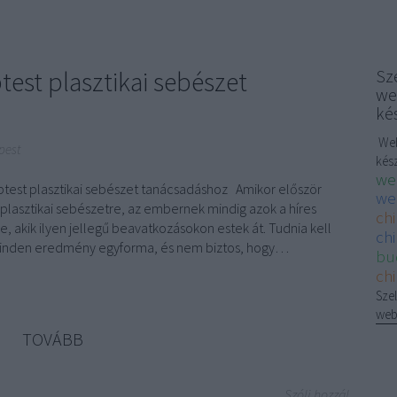
test plasztikai sebészet
Sze
we
ké
Web
pest
kés
we
eptest plasztikai sebészet tanácsadáshoz Amikor először
we
plasztikai sebészetre, az embernek mindig azok a híres
ch
 akik ilyen jellegű beavatkozásokon estek át. Tudnia kell
chi
inden eredmény egyforma, és nem biztos, hogy…
bu
ch
Szel
web
TOVÁBB
Szólj hozzá!