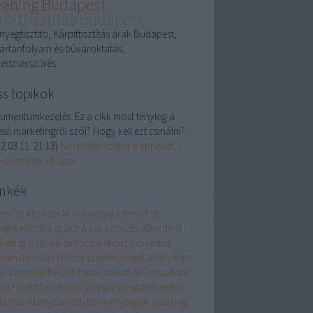
eaning Budapest
rpittisztítás budapest
yegtisztito, Kárpittisztítás árak Budapest,
ártanfolyam és búvároktatás,
edzserszűrés
ss topikok
umentumkezelés:
Ez a cikk most tényleg a
ső marketingről szól? Hogy kell ezt csinálni?
2.03.11. 21:13
)
Ne feledje ezeket a tippeket,
kor online vásárol
mkék
erület
Aborder le marketing Internet de
ière efficace grâce à ces conseils
Aborde el
keting en línea de forma eficaz con estas
erencias
Adja hozzá személyiségét a helyéhez
el a belsőépítészeti tanácsokkal
AI Consultant
öldi róbert facebook
allergia vizsgálat vérből
alános villanyszerelői tevékenységek
amazing