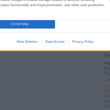
szem
cation functionality and fraud prevention, and other user protection.
carp
gum
Ke
CONFIRM
Data Deletion
Data Access
Privacy Policy
Ma
Kár
Me
Mag
Bud
Me
24
sz
ká
ká
ká
Bu