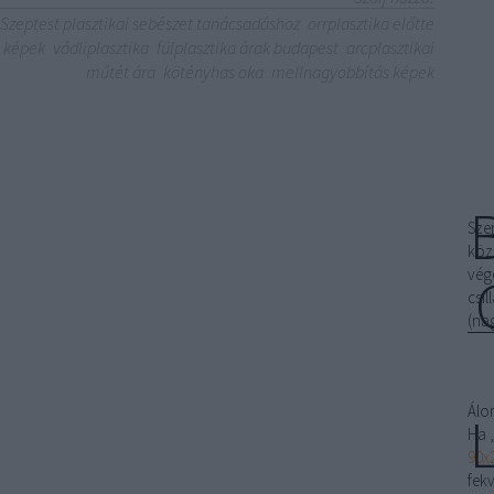
a Szeptest plasztikai sebészet tanácsadáshoz
orrplasztika előtte
a képek
vádliplasztika
fülplasztika árak budapest
arcplasztikai
műtét ára
kötényhas oka
mellnagyobbítás képek
Sze
köz
vég
csi
(na
Álo
Ha 
90x
fek