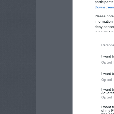
participants
Downstream 
Please note
information 
deny consent
in below Go
Persona
I want t
Opted 
I want t
Opted 
I want 
Advertis
Opted 
I want t
of my P
was col