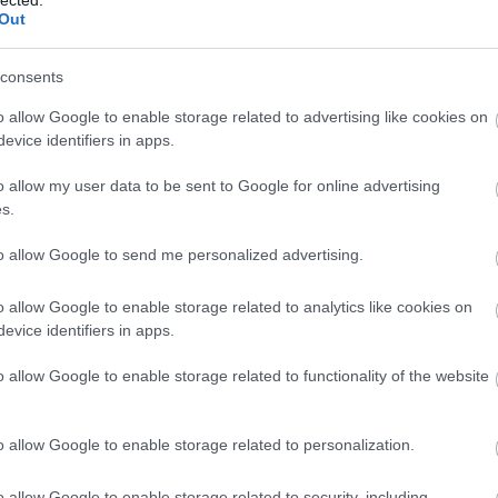
fino
Out
consents
Vi
o allow Google to enable storage related to advertising like cookies on
Ke
evice identifiers in apps.
Has
o allow my user data to be sent to Google for online advertising
Ver
s.
víz
to allow Google to send me personalized advertising.
sz
vízv
o allow Google to enable storage related to analytics like cookies on
edző
evice identifiers in apps.
clea
akk
o allow Google to enable storage related to functionality of the website
víz
sze
sze
o allow Google to enable storage related to personalization.
ter
tél
o allow Google to enable storage related to security, including