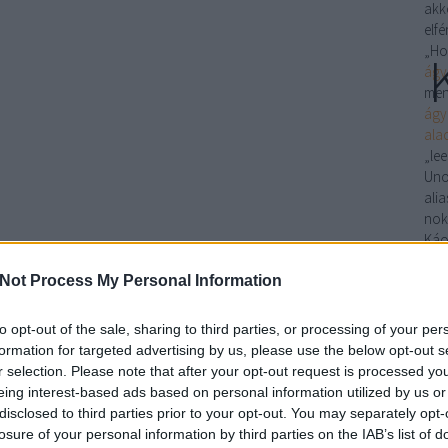
akk
elfé
„Ho
ágy
men
ágy
ala
„le
Uno
ali
nok
Káo
A z
Not Process My Personal Information
ko
aka
mara
to opt-out of the sale, sharing to third parties, or processing of your per
Tera
formation for targeted advertising by us, please use the below opt-out s
sta
r selection. Please note that after your opt-out request is processed y
Elő
eing interest-based ads based on personal information utilized by us or
zápo
disclosed to third parties prior to your opt-out. You may separately opt-
tera
losure of your personal information by third parties on the IAB’s list of