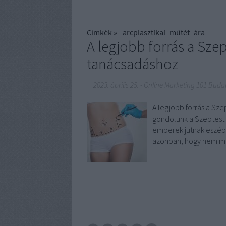
Címkék
»
_arcplasztikai_műtét_ára
A legjobb forrás a Szep
tanácsadáshoz
2023. április 25.
-
Online Marketing 101 Buda
A legjobb forrás a Sz
gondolunk a Szeptest 
emberek jutnak eszébe,
azonban, hogy nem m