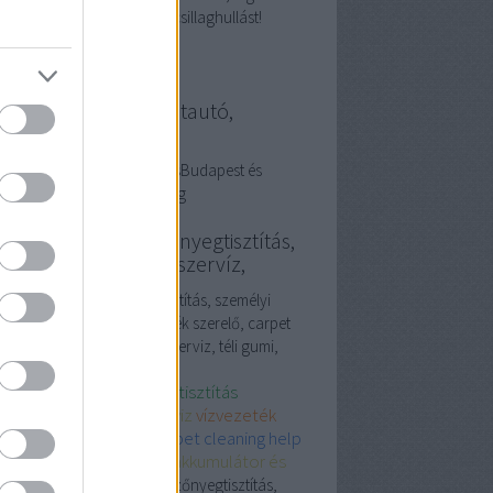
mságot, és persze a nyári csillaghullást!
llanyszerelés használtautó,
resőmarketing
ználtautó és villanyszerelésBudapest és
esegyháza. Keresőmarketing
vezeték szerelő, szőnyegtisztítás,
emélyi edző, iphone szervíz,
ezeték szerelő, szőnyegtisztítás, személyi
, iphone szervíz, vízvezeték szerelő, carpet
ning, terembérlés, apple szerviz, téli gumi,
umulátor
vezeték szerelő
szőnyegtisztítás
mélyi edző
iphone szerviz
vízvezeték
relő
carpet cleaning
carpet cleaning help
embérlés
apple szervíz
akkumulátor és
i gumi
vízvezeték szerelő, szőnyegtisztítás,