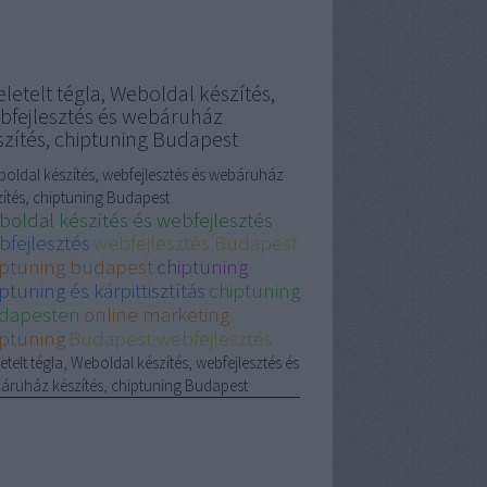
letelt tégla, Weboldal készítés,
bfejlesztés és webáruház
szítés, chiptuning Budapest
oldal készítés, webfejlesztés és webáruház
zítés, chiptuning Budapest
boldal készítés és webfejlesztés
bfejlesztés
webfejlesztés Budapest
iptuning budapest
chiptuning
ptuning és kárpittisztítás
chiptuning
dapesten
online marketing
iptuning
Budapest webfejlesztés
etelt tégla, Weboldal készítés, webfejlesztés és
áruház készítés, chiptuning Budapest