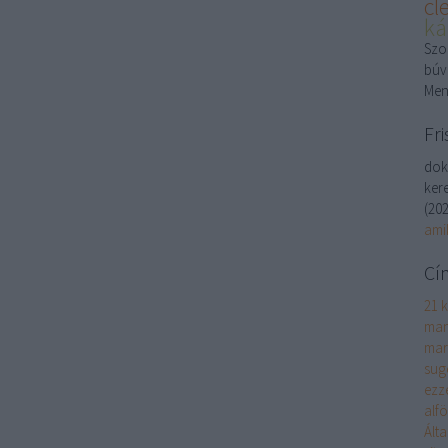
cl
ká
Szon
búv
Men
Fri
dok
kere
(
202
ami
Cí
21 k
man
mar
sug
ezz
alf
Ált