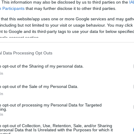
nap
. This information may also be disclosed by us to third parties on the
IA
Ha m
Participants
that may further disclose it to other third parties.
park
 that this website/app uses one or more Google services and may gath
egy
including but not limited to your visit or usage behaviour. You may click 
Ha 
 to Google and its third-party tags to use your data for below specifi
dob
ogle consent section.
Pik
Ne 
igaz
l Data Processing Opt Outs
Dob
A
fa
o opt-out of the Sharing of my personal data.
önb
In
ven
azt
o opt-out of the Sale of my Personal Data.
aszt
In
Hov
Ugo
to opt-out of processing my Personal Data for Targeted
9
) 
ing.
gar
In
Kezd
o opt-out of Collection, Use, Retention, Sale, and/or Sharing
hel
ersonal Data that Is Unrelated with the Purposes for which it
bab
lected.