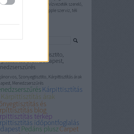
élyi edző, iphone szervíz, vízvezeték szerelő,
et cleaning, terembérlés, apple szerviz, téli
i, akkumulátor
resés
gánorvos, Szonyegtisztito,
pittisztítás árak Budapest,
nedzserszűrés
ánorvos, Szonyegtisztito, Kárpittisztítás árak
apest, Menedzserszűrés
nedzserszűrés
Kárpittisztítás
Kárpittisztítás árak
őnyegtisztítás és
rpittisztítás blog
rpittisztítás térkép
rpittisztítás időpontfoglalás
dapest
Pedáns plusz
Carpet