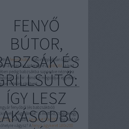
FENYŐ
BÚTOR,
BABZSÁK ÉS
retnél
fenyő bútor
illatú nappaliban lazulni, de
ben a teraszon sisteregne a
grillsütő
, a kert
ében pedig babzsákba süppedve néznéd a
GRILLSÜTŐ:
llagokat? Jó hír: mindezt megoldjuk egyetlen
gyon mókás) cikkben!
ÍGY LESZ
mgyár fenyőből (és babzsákból)
LAKÁSODBÓ
„kis hely, nagy álmok” a mottód, csapj le egy
200 ágy
-ra (alias
ágykeret 90x200
). Tágasabb
vőhelyre vágysz? A
fenyő ágykeret 180x200