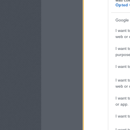
Opted 
Google 
I want t
web or d
I want t
purpose
I want 
I want t
web or d
I want t
or app.
I want t
I want t