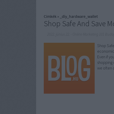
Címkék
»
_diy_hardware_wallet
Shop Safe And Save M
2022. június 22.
-
Online Marketing 101 Buda
Shop Safe
economic c
Even if yo
shopping o
we often 