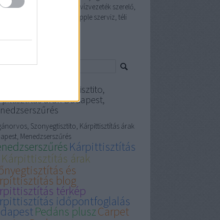
élyi edző, iphone szervíz, vízvezeték szerelő,
et cleaning, terembérlés, apple szerviz, téli
i, akkumulátor
resés
gánorvos, Szonyegtisztito,
pittisztítás árak Budapest,
nedzserszűrés
ánorvos, Szonyegtisztito, Kárpittisztítás árak
apest, Menedzserszűrés
nedzserszűrés
Kárpittisztítás
Kárpittisztítás árak
őnyegtisztítás és
rpittisztítás blog
rpittisztítás térkép
rpittisztítás időpontfoglalás
dapest
Pedáns plusz
Carpet