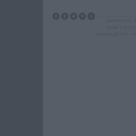
parallel polis
S
model t
buy bi
amazon gift card
ma