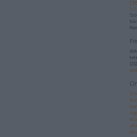
cl
ká
Szon
búv
Men
Fri
dok
kere
(
202
ami
Cí
21 k
man
mar
sug
ezz
alf
Ált