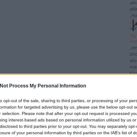
akk
elfé
„Ho
ágy
men
ágy
ala
„le
Uno
ali
nok
Káo
A z
Not Process My Personal Information
ko
aka
mara
to opt-out of the sale, sharing to third parties, or processing of your per
Tera
formation for targeted advertising by us, please use the below opt-out s
sta
r selection. Please note that after your opt-out request is processed y
Elő
eing interest-based ads based on personal information utilized by us or
zápo
disclosed to third parties prior to your opt-out. You may separately opt-
tera
losure of your personal information by third parties on the IAB’s list of