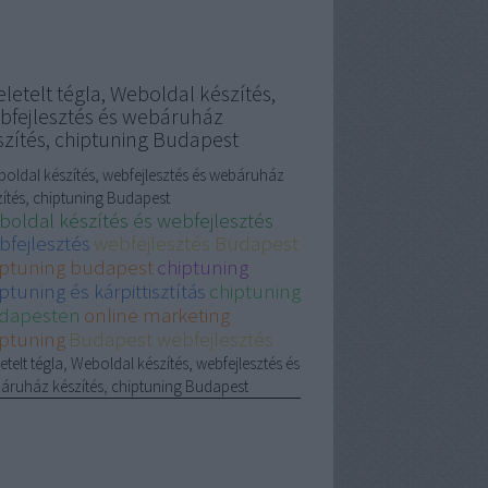
letelt tégla, Weboldal készítés,
bfejlesztés és webáruház
szítés, chiptuning Budapest
oldal készítés, webfejlesztés és webáruház
zítés, chiptuning Budapest
boldal készítés és webfejlesztés
bfejlesztés
webfejlesztés Budapest
iptuning budapest
chiptuning
ptuning és kárpittisztítás
chiptuning
dapesten
online marketing
iptuning
Budapest webfejlesztés
etelt tégla, Weboldal készítés, webfejlesztés és
áruház készítés, chiptuning Budapest