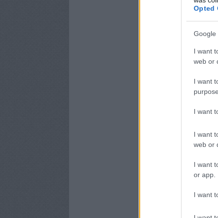
Opted 
Google 
I want t
web or d
I want t
purpose
I want 
I want t
web or d
I want t
or app.
I want t
I want t