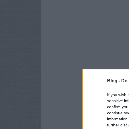
Blog -
Do 
If you wish 
sensitive in
confirm you
continue se
information 
further disc