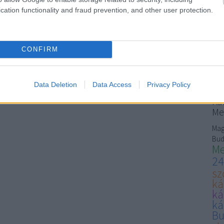
szem
cation functionality and fraud prevention, and other user protection.
carp
gum
Ke
CONFIRM
Data Deletion
Data Access
Privacy Policy
Ma
Kár
Me
Mag
Bud
Me
24
sz
ká
ká
ká
Bu