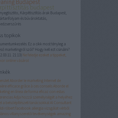
eaning Budapest
rpittisztítás budapest
yegtisztito, Kárpittisztítás árak Budapest,
ártanfolyam és búvároktatás,
edzserszűrés
ss topikok
umentumkezelés:
Ez a cikk most tényleg a
ső marketingről szól? Hogy kell ezt csinálni?
2.03.11. 21:13
)
Ne feledje ezeket a tippeket,
kor online vásárol
mkék
erület
Aborder le marketing Internet de
ière efficace grâce à ces conseils
Aborde el
keting en línea de forma eficaz con estas
erencias
Adja hozzá személyiségét a helyéhez
el a belsőépítészeti tanácsokkal
AI Consultant
öldi róbert facebook
allergia vizsgálat vérből
alános villanyszerelői tevékenységek
amazing