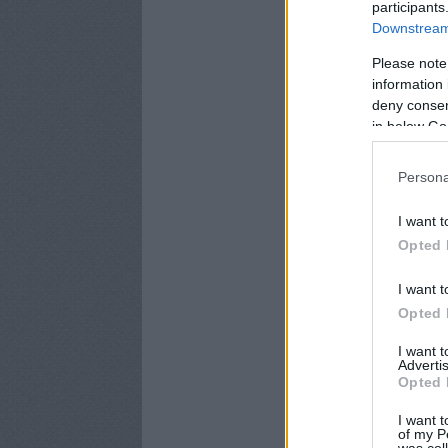
participants
Downstream 
Please note
information 
deny consent
in below Go
Persona
I want t
Opted 
I want t
Opted 
I want 
Advertis
Opted 
I want t
of my P
was col