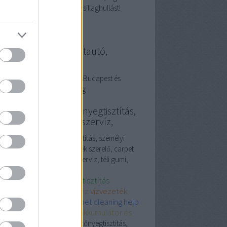
mságot, és persze a nyári csillaghullást!
llanyszerelés használtautó,
resőmarketing
ználtautó és villanyszerelésBudapest és
esegyháza. Keresőmarketing
vezeték szerelő, szőnyegtisztítás,
emélyi edző, iphone szervíz,
ezeték szerelő, szőnyegtisztítás, személyi
, iphone szervíz, vízvezeték szerelő, carpet
ning, terembérlés, apple szerviz, téli gumi,
umulátor
vezeték szerelő
szőnyegtisztítás
mélyi edző
iphone szerviz
vízvezeték
relő
carpet cleaning
carpet cleaning help
embérlés
apple szervíz
akkumulátor és
i gumi
vízvezeték szerelő, szőnyegtisztítás,