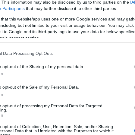
nap
. This information may also be disclosed by us to third parties on the
IA
Ha m
Participants
that may further disclose it to other third parties.
park
 that this website/app uses one or more Google services and may gath
egy
including but not limited to your visit or usage behaviour. You may click 
Ha 
 to Google and its third-party tags to use your data for below specifi
dob
ogle consent section.
Pik
Ne 
igaz
l Data Processing Opt Outs
Dob
A
fa
o opt-out of the Sharing of my personal data.
önb
In
ven
azt
o opt-out of the Sale of my Personal Data.
aszt
In
Hov
Ugo
to opt-out of processing my Personal Data for Targeted
9
) 
ing.
gar
In
Kezd
o opt-out of Collection, Use, Retention, Sale, and/or Sharing
hel
ersonal Data that Is Unrelated with the Purposes for which it
bab
lected.