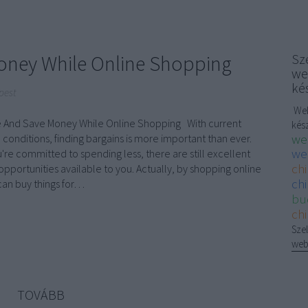
oney While Online Shopping
Sze
we
ké
pest
Web
 And Save Money While Online Shopping With current
kés
we
onditions, finding bargains is more important than ever.
we
u're committed to spending less, there are still excellent
ch
pportunities available to you. Actually, by shopping online
chi
can buy things for…
bu
ch
Szel
web
TOVÁBB