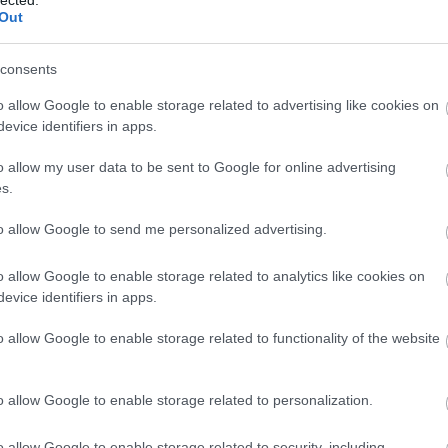
fino
Out
consents
Vi
o allow Google to enable storage related to advertising like cookies on
Ke
evice identifiers in apps.
Has
o allow my user data to be sent to Google for online advertising
Ver
s.
víz
to allow Google to send me personalized advertising.
sz
vízv
o allow Google to enable storage related to analytics like cookies on
edző
evice identifiers in apps.
clea
akk
o allow Google to enable storage related to functionality of the website
víz
sze
sze
o allow Google to enable storage related to personalization.
ter
tél
o allow Google to enable storage related to security, including