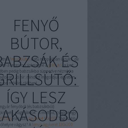
FENYŐ
BÚTOR,
BABZSÁK ÉS
retnél
fenyő bútor
illatú nappaliban lazulni, de
ben a teraszon sisteregne a
grillsütő
, a kert
ében pedig babzsákba süppedve néznéd a
GRILLSÜTŐ:
llagokat? Jó hír: mindezt megoldjuk egyetlen
gyon mókás) cikkben!
ÍGY LESZ
mgyár fenyőből (és babzsákból)
LAKÁSODBÓ
„kis hely, nagy álmok” a mottód, csapj le egy
200 ágy
-ra (alias
ágykeret 90x200
). Tágasabb
vőhelyre vágysz? A
fenyő ágykeret 180x200