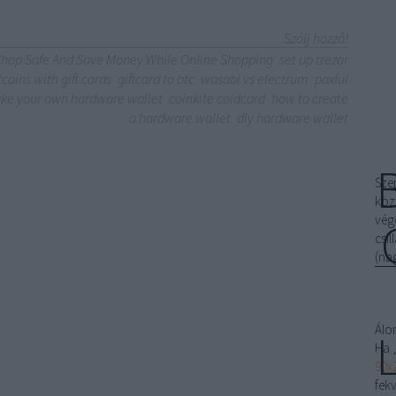
Szólj hozzá!
hop Safe And Save Money While Online Shopping
set up trezor
tcoins with gift cards
giftcard to btc
wasabi vs electrum
paxful
ke your own hardware wallet
coinkite coldcard
how to create
a hardware wallet
diy hardware wallet
Sze
köz
vég
csi
(na
Álo
Ha 
90x
fek