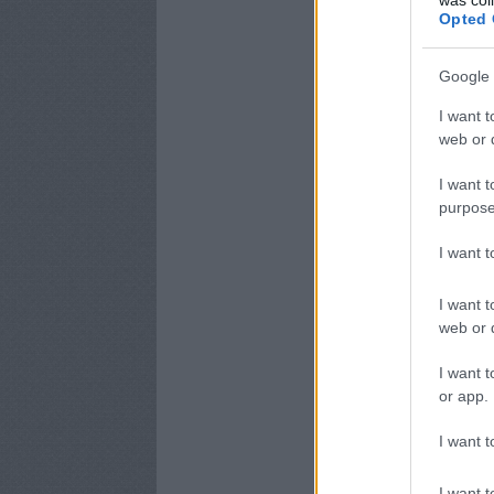
Opted 
Google 
I want t
web or d
I want t
purpose
I want 
I want t
web or d
I want t
or app.
I want t
I want t