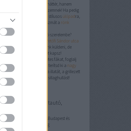
ldekoráció
nem csak Insta-háttér, hanem
izalom­növelő vitamin is a szemnek! Ha pedig
dégek jönnek, ültesd őket a stílusos
ülőpad
ra,
án csapjatok le egy partijátszmát a
rönk
al
nál.
á menj, ha beleestél a fenyő-szerelembe?
rj be a bemutatóterembe (
Petőfi Sándor utca
– illatmintát ugyan nem tudunk küldeni, de
antáltan fenyőerdő-feelinget kapsz!
j el ma: válaszd a természetes fákat, foglalj
yet a
kocsibeálló
alatt, vagy terítsd ki a
nagy
zsak
ot. A lényeg: élvezd a fa illatát, a grillezett
mságot, és persze a nyári csillaghullást!
llanyszerelés használtautó,
resőmarketing
ználtautó és villanyszerelésBudapest és
esegyháza. Keresőmarketing