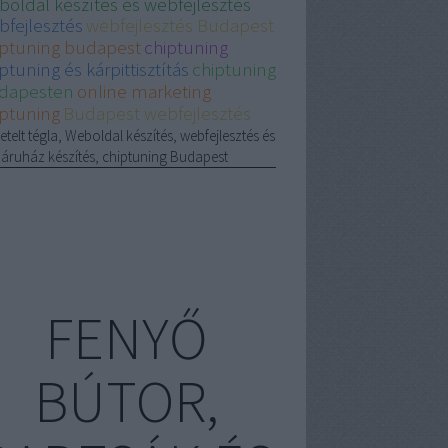
boldal készítés és webfejlesztés
bfejlesztés
webfejlesztés Budapest
iptuning budapest
chiptuning
ptuning és kárpittisztítás
chiptuning
dapesten
online marketing
iptuning
Budapest webfejlesztés
etelt tégla, Weboldal készítés, webfejlesztés és
áruház készítés, chiptuning Budapest
FENYŐ
BÚTOR,