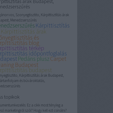
pittisztítás árak Budapest,
nedzserszűrés
ánorvos, Szonyegtisztito, Kárpittisztítás árak
apest, Menedzserszűrés
nedzserszűrés
Kárpittisztítás
Kárpittisztítás árak
őnyegtisztítás és
rpittisztítás blog
rpittisztítás térkép
rpittisztítás időpontfoglalás
dapest
Pedáns plusz
Carpet
eaning Budapest
rpittisztítás budapest
yegtisztito, Kárpittisztítás árak Budapest,
ártanfolyam és búvároktatás,
edzserszűrés
ss topikok
umentumkezelés:
Ez a cikk most tényleg a
ső marketingről szól? Hogy kell ezt csinálni?