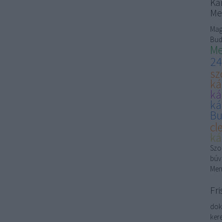
Kár
Me
Mag
Bud
Me
24
sz
ká
ká
ká
Bu
cl
ká
Szon
búv
Men
Fri
dok
kere