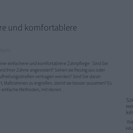
ere und komfortablere
dapest
 eine einfachere und komfortablere Zahnpflege Sind Sie
nd Ihrer Zähne angewidert? Sehen sie fleckig aus oder
ufhellungsstreifen vertragen werden? Sind Sie daran
rt, Maßnahmen zu ergreifen, damit sie besser aussehen? Es
ge einfache Methoden, mit denen…
Sze
we
ké
Web
kés