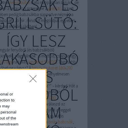
BABZSÁK ÉS
retnél
fenyő bútor
illatú nappaliban lazulni, de
ben a teraszon sisteregne a
grillsütő
, a kert
ében pedig babzsákba süppedve néznéd a
GRILLSÜTŐ:
llagokat? Jó hír: mindezt megoldjuk egyetlen
gyon mókás) cikkben!
ÍGY LESZ
mgyár fenyőből (és babzsákból)
LAKÁSODBÓ
„kis hely, nagy álmok” a mottód, csapj le egy
200 ágy
-ra (alias
ágykeret 90x200
). Tágasabb
vőhelyre vágysz? A
fenyő ágykeret 180x200
L (ÉS
ora, hogy még az álmaid is kényelmesen
rnek rajta.
va tegyem a plüssunikornist?” – kérded. Hát a
KERTEDBŐL
neműtartó
mélyére! Ha még ennél is
sonal or
őbbet akarsz, csapj le a
120x200
ection to
neműtartós
verzióra, vagy válaszd az
) VIDÁM
ou may
csony ágykeret
dizájnt, amelynél a reggeli
 personal
esés az ágyról” csak könnyed gurulás.
out of the
d a merev matracokat? Itt a
óriás babzsák
,
 downstream
as
babzsák ágy
– csobbanj bele, mint kacsa a