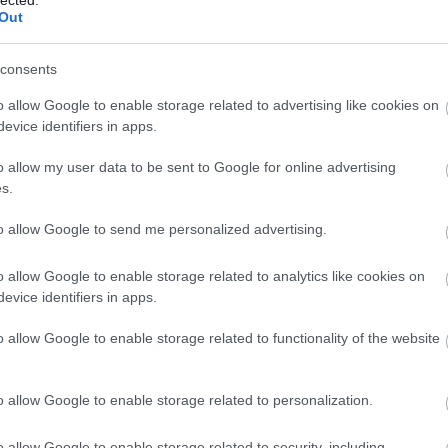
A
fa
Out
önb
ven
consents
azt
aszt
o allow Google to enable storage related to advertising like cookies on
Hov
evice identifiers in apps.
Ugo
9
) 
o allow my user data to be sent to Google for online advertising
gar
s.
Kezd
hel
to allow Google to send me personalized advertising.
bab
fino
o allow Google to enable storage related to analytics like cookies on
evice identifiers in apps.
o allow Google to enable storage related to functionality of the website
Vi
Ke
o allow Google to enable storage related to personalization.
Has
Ver
o allow Google to enable storage related to security, including