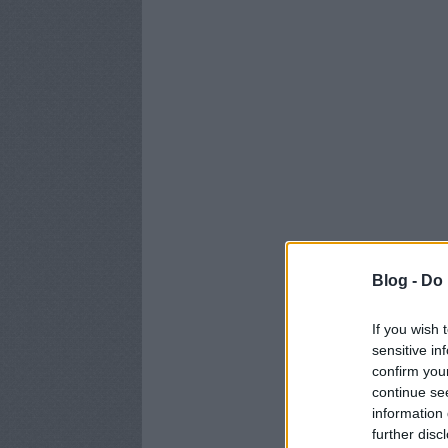
Blog -
Do 
If you wish 
sensitive in
confirm you
continue se
information 
further disc