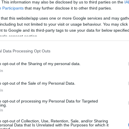
. This information may also be disclosed by us to third parties on the
IA
nok
Participants
that may further disclose it to other third parties.
Káo
A z
 that this website/app uses one or more Google services and may gath
ko
including but not limited to your visit or usage behaviour. You may click 
aka
 to Google and its third-party tags to use your data for below specifi
mara
ogle consent section.
Tera
sta
l Data Processing Opt Outs
Elő
zápo
o opt-out of the Sharing of my personal data.
tera
In
nap
Ha m
o opt-out of the Sale of my Personal Data.
park
In
egy
Ha 
to opt-out of processing my Personal Data for Targeted
dob
ing.
Pik
In
Ne 
igaz
o opt-out of Collection, Use, Retention, Sale, and/or Sharing
ersonal Data that Is Unrelated with the Purposes for which it
Dob
lected.