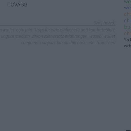
we
TOVÁBB
we
ch
chi
Szólj hozzá!
bu
n wallet
coin join
Tipps für eine einfachere und komfortablere
ch
ungarn medizin
zirkon zahnersatz erfahrungen
wasabi wallet
Szel
coinjoins
coinjoin
bitcoin full node
electrum seed
web