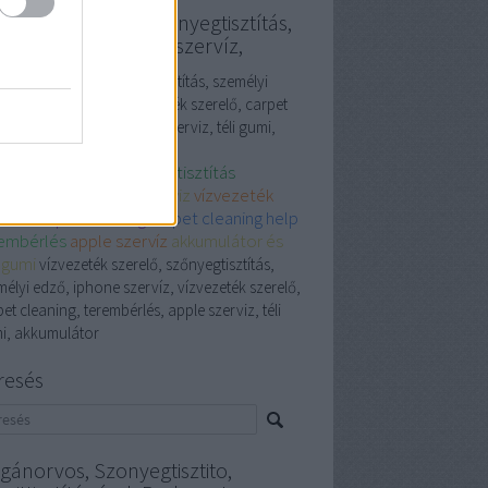
vezeték szerelő, szőnyegtisztítás,
emélyi edző, iphone szervíz,
ezeték szerelő, szőnyegtisztítás, személyi
, iphone szervíz, vízvezeték szerelő, carpet
ning, terembérlés, apple szerviz, téli gumi,
umulátor
vezeték szerelő
szőnyegtisztítás
mélyi edző
iphone szerviz
vízvezeték
relő
carpet cleaning
carpet cleaning help
embérlés
apple szervíz
akkumulátor és
i gumi
vízvezeték szerelő, szőnyegtisztítás,
élyi edző, iphone szervíz, vízvezeték szerelő,
et cleaning, terembérlés, apple szerviz, téli
i, akkumulátor
resés
gánorvos, Szonyegtisztito,