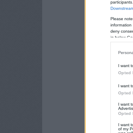
participants
Downstream 
Please note
information 
deny consent
in below Go
Persona
I want t
Opted 
I want t
Opted 
I want 
Advertis
Opted 
I want t
of my P
was col