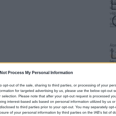
Sze
köz
vég
csi
(na
Álo
Ha 
90x
fek
akk
elfé
Not Process My Personal Information
„Ho
ágy
to opt-out of the sale, sharing to third parties, or processing of your per
men
formation for targeted advertising by us, please use the below opt-out s
ágy
r selection. Please note that after your opt-out request is processed y
ala
eing interest-based ads based on personal information utilized by us or
„le
disclosed to third parties prior to your opt-out. You may separately opt-
Uno
losure of your personal information by third parties on the IAB’s list of
ali