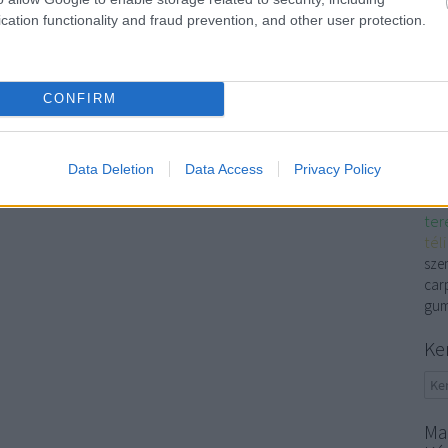
víz
cation functionality and fraud prevention, and other user protection.
sz
vízv
edző
CONFIRM
clea
akk
víz
Data Deletion
Data Access
Privacy Policy
sze
sze
ter
tél
szem
carp
gum
Ke
Ma