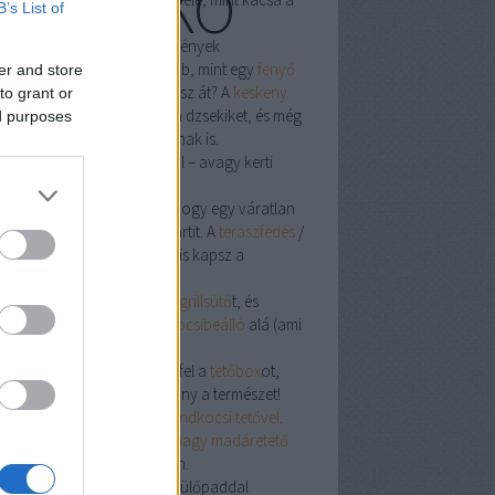
KUCKÓ
B’s List of
edlibe!
sz killer: komódok és szekrények
oknirengeteg ellen nincs jobb, mint egy
fenyő
er and store
mód
. Kabát-Armageddont élsz át? A
keskeny
to grant or
sztós szekrény
befogadja a dzsekiket, és még
ed purposes
d hely a titkos nasi-raktárnak is.
sz, kocsibeálló, rönk asztal – avagy kerti
nd-up
ször is építs menő
előtető
­t, hogy egy váratlan
r se szakítsa félbe a grillpartit. A
teraszfedés
/
sztető
kombóval árnyékot is kapsz a
sütés mellé.
ár kint vagy, gurítsd elő a
grillsütő
t, és
old le a verdát a stílusos
kocsibeálló
alá (ami
ben
autóbeálló
is).
hétvégén kiruccansz, kapd fel a
tetőbox
ot,
j bele minden cuccot, és irány a természet!
nik-futárnak pedig ott a
strandkocsi tetővel
.
feledd a madarakat sem: a
nagy madáretető
i „csirke-Michelin” a kertben.
j fel mindent faldekorral és ülőpaddal