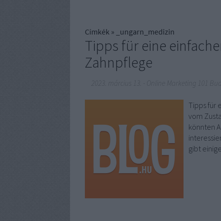
Címkék
»
_ungarn_medizin
Tipps für eine einfach
Zahnpflege
2023. március 13.
-
Online Marketing 101 Bu
Tipps für
vom Zusta
könnten A
interessie
gibt eini